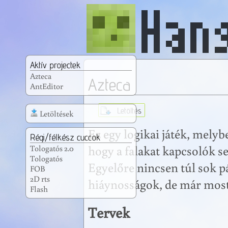
Aktív projectek
Azteca
Azteca
AntEditor
Letöltés
Letöltések
Ez egy logikai játék, melyb
Régi/félkész cuccok
hogy a falakat kapcsolók se
Tologatós 2.0
Tologatós
Egyelőre nincsen túl sok pá
FOB
2D rts
hiáynosságok, de már most i
Flash
Tervek