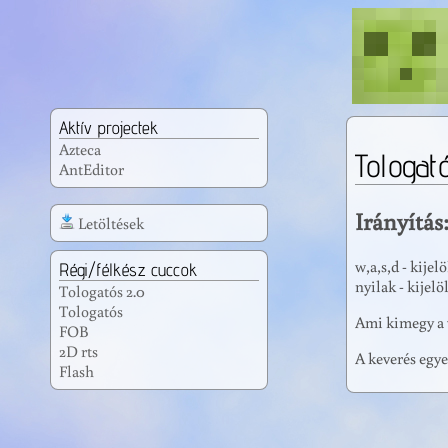
Aktív projectek
Azteca
Tologat
AntEditor
Irányítás
Letöltések
w,a,s,d - kijel
Régi/félkész cuccok
nyilak - kijelö
Tologatós 2.0
Tologatós
Ami kimegy a 
FOB
2D rts
A keverés egye
Flash