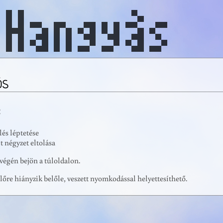
ós
:
ölés léptetése
lt négyzet eltolása
végén bejön a túloldalon.
lőre hiányzik belőle, veszett nyomkodással helyettesíthető.